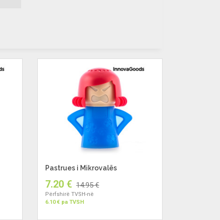
Pastrues i Mikrovalës
7.20 €
14.95 €
Përfshirë TVSH-në
6.10 € pa TVSH