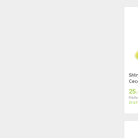
Shtr
Ceco
25.
Përfs
21.57