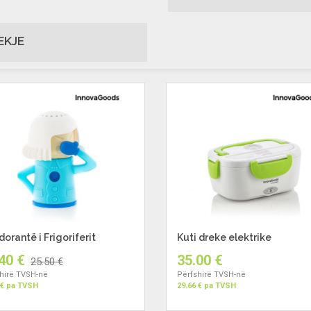
EKJE
orantë i Frigoriferit
Kuti dreke elektrike
40 €
35.00 €
25.50 €
hirë TVSH-në
Përfshirë TVSH-në
 € pa TVSH
29.66 € pa TVSH