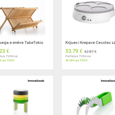
uesja e enëve TakeTokio
Krijues i Krepave Cecotec 
23 €
53.79 €
62.87 €
hirë TVSH-në
Përfshirë TVSH-në
 € pa TVSH
45.58 € pa TVSH