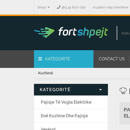
Shqip
383 45 600 090
Kujdesi ndaj klientëve
KATEGORITË
CONTACT US
Kuzhinë
KATEGORITË
Pajisje Të Vogla Elektrike
PA
EL
Enë Kuzhine Dhe Pajisje
Verërat