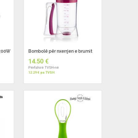
1200W
Bombolë për nxerrjen e brumit
14.50 €
Përfshirë TVSH-në
12.29 € pa TVSH