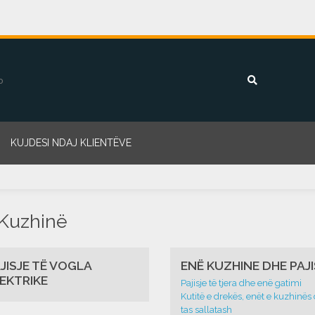
KUJDESI NDAJ KLIENTËVE
Kuzhinë
JISJE TË VOGLA
ENË KUZHINE DHE PAJI
EKTRIKE
Pajisje të tjera dhe enë gatimi
Kutitë e drekës, enët e kuzhinës
tas sallatash