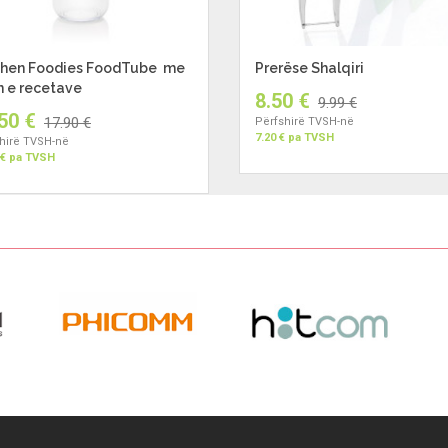
chen Foodies FoodTube me
Prerëse Shalqiri
in e recetave
8.50 €
9.99 €
50 €
17.90 €
Përfshirë TVSH-në
7.20 € pa TVSH
hirë TVSH-në
 € pa TVSH