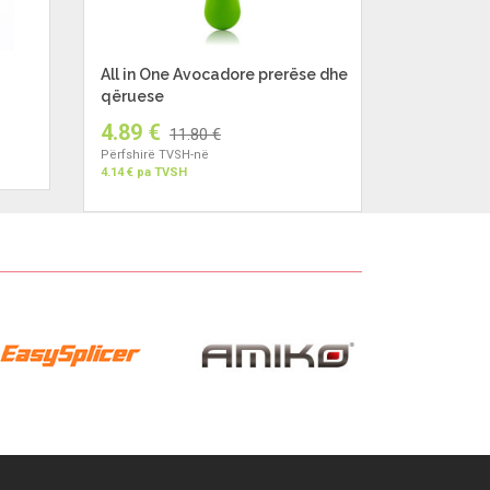
All in One Avocadore prerëse dhe
qëruese
4.89 €
11.80 €
Përfshirë TVSH-në
4.14 € pa TVSH