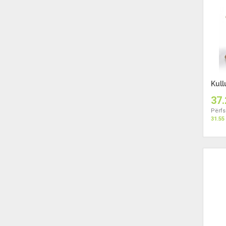
Kull
37.
Përfs
31.55