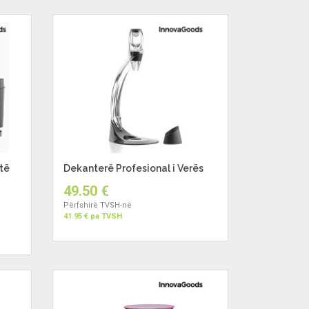
të
Dekanterë Profesional i Verës
49.50 €
Përfshirë TVSH-në
41.95 € pa TVSH