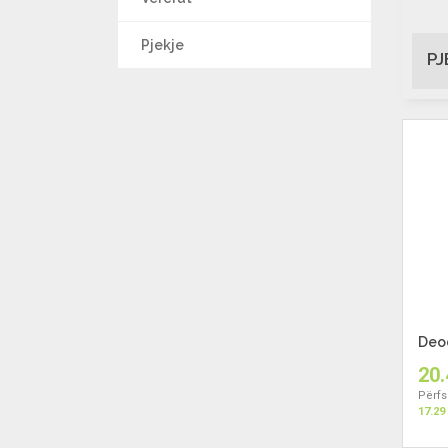
Pjekje
PJ
Deod
20.
Përfs
17.29