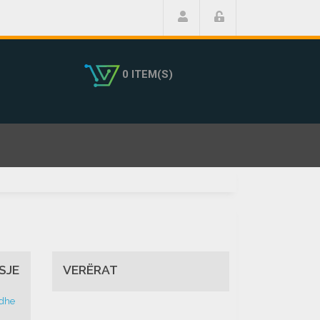
0 ITEM(S)
SJE
VERËRAT
 dhe