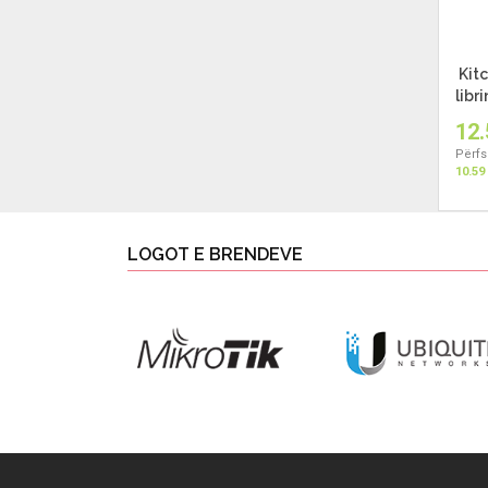
Kit
libr
12.
Përfs
10.59
LOGOT E BRENDEVE