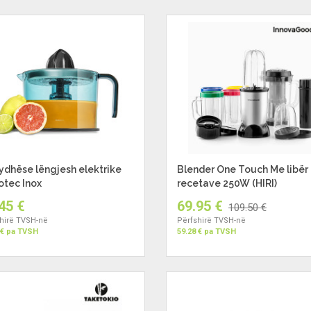
ydhëse lëngjesh elektrike
Blender One Touch Me libër 
tec Inox
recetave 250W (HIRI)
45 €
69.95 €
109.50 €
hirë TVSH-në
Përfshirë TVSH-në
 € pa TVSH
59.28 € pa TVSH