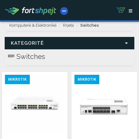
Kompjuterë & Elektronikë
Rrjeta
Switches
KATEGORITË
Switches
MIKROTIK
MIKROTIK