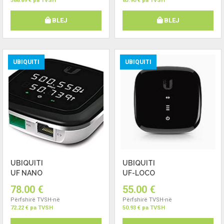
388.89 € pa TVSH
83.90 € pa TVSH
BLEJ
BLEJ
UBIQUITI
UBIQUITI
UBIQUITI
UBIQUITI
UF NANO
UF-LOCO
78.00 €
55.00 €
Përfshirë TVSH-në
Përfshirë TVSH-në
72.22 € pa TVSH
50.93 € pa TVSH