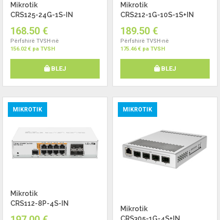
Mikrotik
Mikrotik
CRS125-24G-1S-IN
CRS212-1G-10S-1S+IN
168.50 €
189.50 €
Përfshirë TVSH-në
Përfshirë TVSH-në
156.02 € pa TVSH
175.46 € pa TVSH
BLEJ
BLEJ
MIKROTIK
MIKROTIK
Mikrotik
CRS112-8P-4S-IN
Mikrotik
197.00 €
CRS305-1G-4S+IN