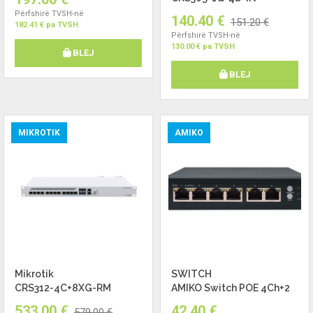
Përfshirë TVSH-në
140.40 €
151.20 €
182.41 € pa TVSH
Përfshirë TVSH-në
130.00 € pa TVSH
BLEJ
BLEJ
MIKROTIK
AMIKO
Mikrotik
SWITCH
CRS312-4C+8XG-RM
AMIKO Switch POE 4Ch+2
533.00 €
42.40 €
579.00 €