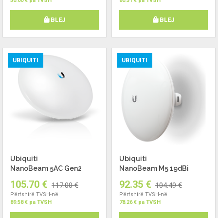
50.00 € pa TVSH
80.51 € pa TVSH
BLEJ
BLEJ
UBIQUITI
UBIQUITI
Ubiquiti
Ubiquiti
NanoBeam 5AC Gen2
NanoBeam M5 19dBi
105.70 €
92.35 €
117.00 €
104.49 €
Përfshirë TVSH-në
Përfshirë TVSH-në
89.58 € pa TVSH
78.26 € pa TVSH