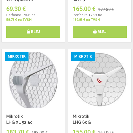
69.30 €
165.00 €
177.39 €
Përfshirë TVSH-në
Përfshirë TVSH-në
58.73 € pa TVSH
139.83 € pa TVSH
BLEJ
BLEJ
MIKROTIK
MIKROTIK
Mikrotik
Mikrotik
LHG XL 52 ac
LHG 60G
183.70 €
155.00 €
198.00 €
167.00 €