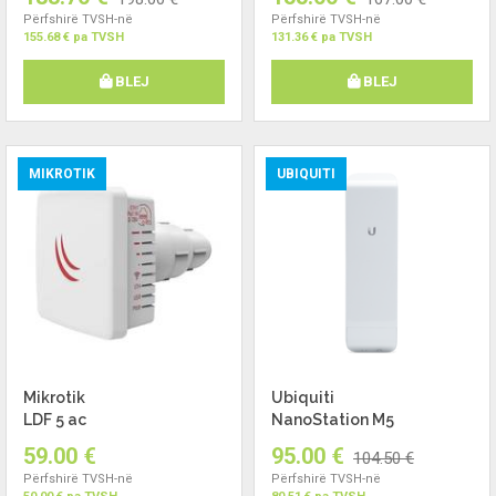
Përfshirë TVSH-në
Përfshirë TVSH-në
155.68 € pa TVSH
131.36 € pa TVSH
BLEJ
BLEJ
MIKROTIK
UBIQUITI
Mikrotik
Ubiquiti
LDF 5 ac
NanoStation M5
59.00 €
95.00 €
104.50 €
Përfshirë TVSH-në
Përfshirë TVSH-në