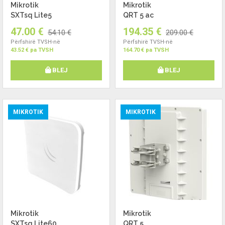
Mikrotik
Mikrotik
SXTsq Lite5
QRT 5 ac
47.00 €
194.35 €
54.10 €
209.00 €
Përfshirë TVSH-në
Përfshirë TVSH-në
43.52 € pa TVSH
164.70 € pa TVSH
BLEJ
BLEJ
MIKROTIK
MIKROTIK
Mikrotik
Mikrotik
SXTsq Lite60
QRT 5