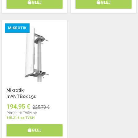
BLEJ
BLEJ
MIKROTIK
Mikrotik
mANTBox 19s
194.95 €
225.70 €
Përfshirë TVSH-në
165.21 € pa TVSH
BLEJ