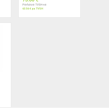
Përfshirë TVSH-në
63.56 € pa TVSH