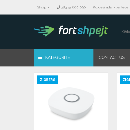
Shqip
383 45 600 090
Kujdesi ndaj klientëve
KATEGORITË
CONTACT US
ZIGBERG
ZIG