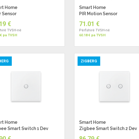
rt Home
Smart Home
r Sensor
PIR Motion Sensor
19 €
71.01 €
hirë TVSH-në
Përfshirë TVSH-në
 € pa TVSH
60.18 € pa TVSH
BERG
ZIGBERG
rt Home
Smart Home
ee Smart Switch 1 Dev
Zigbee Smart Switch 2 Dev
90 €
86.79 €