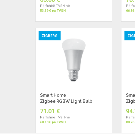
Përfshirë TVSH-në
Përfs
53.39 € pa TVSH
66.86
ZIGBERG
ZIG
Smart Home
Sma
Zigbee RGBW Light Bulb
Zigb
71.01 €
94.
Përfshirë TVSH-në
Përfs
60.18 € pa TVSH
80.26