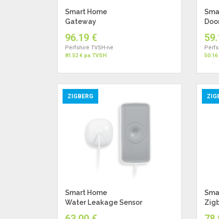
Smart Home
Sma
Gateway
Doo
96.19 €
59.
Përfshirë TVSH-në
Përfs
81.52 € pa TVSH
50.16
ZIGBERG
ZIG
Smart Home
Sma
Water Leakage Sensor
Zigb
63.00 €
78.