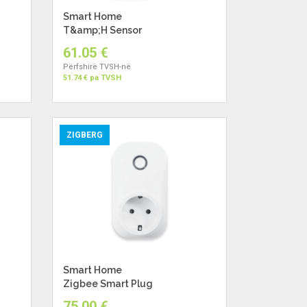
Smart Home
T&amp;H Sensor
61.05 €
Përfshirë TVSH-në
51.74 € pa TVSH
ZIGBERG
Smart Home
Zigbee Smart Plug
75.00 €