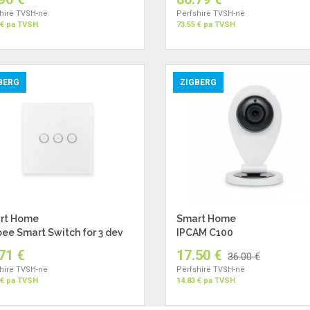
hirë TVSH-në
Përfshirë TVSH-në
 € pa TVSH
73.55 € pa TVSH
BERG
ZIGBERG
rt Home
Smart Home
ee Smart Switch for 3 dev
IPCAM C100
71 €
17.50 €
36.00 €
hirë TVSH-në
Përfshirë TVSH-në
 € pa TVSH
14.83 € pa TVSH