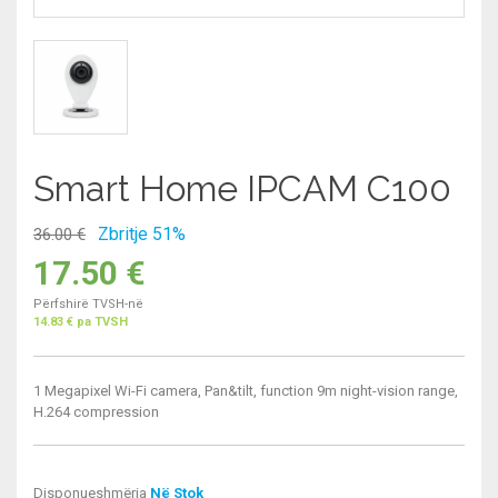
Smart Home IPCAM C100
Zbritje 51%
36.00 €
17.50
€
Përfshirë TVSH-në
14.83 € pa TVSH
1 Megapixel Wi-Fi camera, Pan&tilt, function 9m night-vision range,
H.264 compression
Disponueshmëria
Në Stok