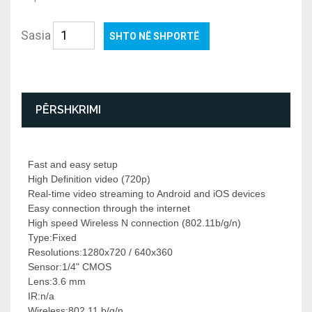
Sasia
SHTO NË SHPORTË
PËRSHKRIMI
Fast and easy setup
High Definition video (720p)
Real-time video streaming to Android and iOS devices
Easy connection through the internet
High speed Wireless N connection (802.11b/g/n)
Type:Fixed
Resolutions:1280x720 / 640x360
Sensor:1/4" CMOS
Lens:3.6 mm
IR:n/a
Wireless:802.11 b/g/n