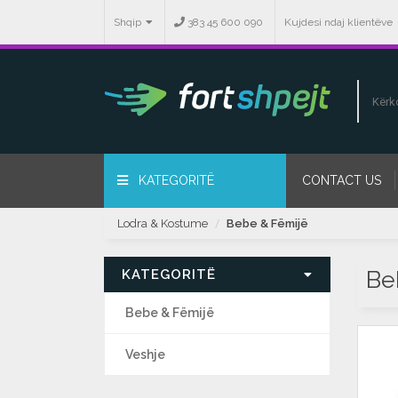
Shqip
383 45 600 090
Kujdesi ndaj klientëve
KATEGORITË
CONTACT US
Lodra & Kostume
Bebe & Fëmijë
Be
KATEGORITË
Bebe & Fëmijë
Veshje