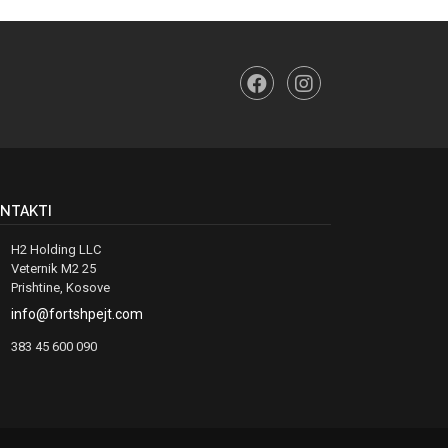
NTAKTI
H2 Holding LLC
Veternik M2 25
Prishtine, Kosove
info@fortshpejt.com
383 45 600 090