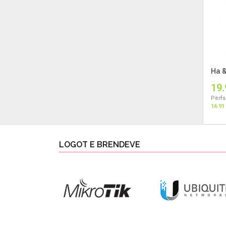
Ha &
19.
Përfs
16.91
LOGOT E BRENDEVE