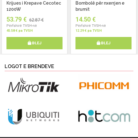
Krijues i Krepave Cecotec
Bombolë për nxerrjen e
1200W
brumit
53.79 €
14.50 €
62.87 €
Përfshirë TVSH-në
Përfshirë TVSH-në
45.58 € pa TVSH
12.29 € pa TVSH
BLEJ
BLEJ
LOGOT E BRENDEVE