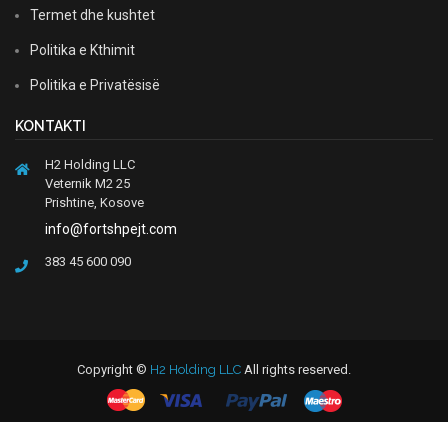
Termet dhe kushtet
Politika e Kthimit
Politika e Privatësisë
KONTAKTI
H2 Holding LLC
Veternik M2 25
Prishtine, Kosove
info@fortshpejt.com
383 45 600 090
Copyright ©
H2 Holding LLC
All rights reserved.