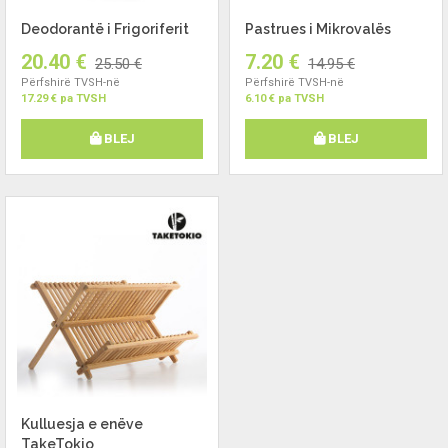
Deodorantë i Frigoriferit
Pastrues i Mikrovalës
20.40 €
7.20 €
25.50 €
14.95 €
Përfshirë TVSH-në
Përfshirë TVSH-në
17.29 € pa TVSH
6.10 € pa TVSH
BLEJ
BLEJ
Kulluesja e enëve
TakeTokio