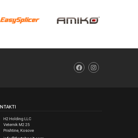
NTAKTI
H2 Holding LLC
Veternik M2 25
Prishtine, Kosove