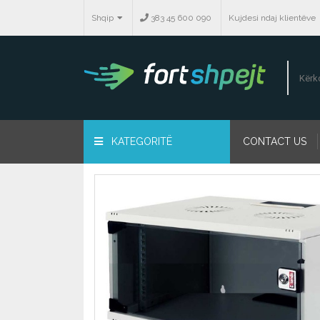
Shqip
383 45 600 090
Kujdesi ndaj klientëve
KATEGORITË
CONTACT US