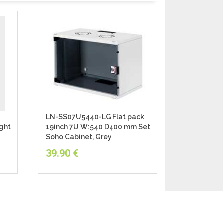
LN-SS07U5440-LG Flat pack
LN-SS09U5
ght
19inch 7U W:540 D400 mm Set
19inch 9U
Soho Cabinet, Grey
Soho Cabin
39.90
€
47.90
€