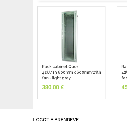
Rack cabinet Qbox
Ra
42U/19 600mm x 600mm with
42
fan - light gray
fan
380.00
€
45
LOGOT E BRENDEVE