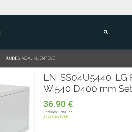
KUJDESI NDAJ KLIENTËVE
LN-SS04U5440-LG Fl
W:540 D400 mm Set 
36.90
€
Përfshirë TVSH-në
31.27 € pa TVSH