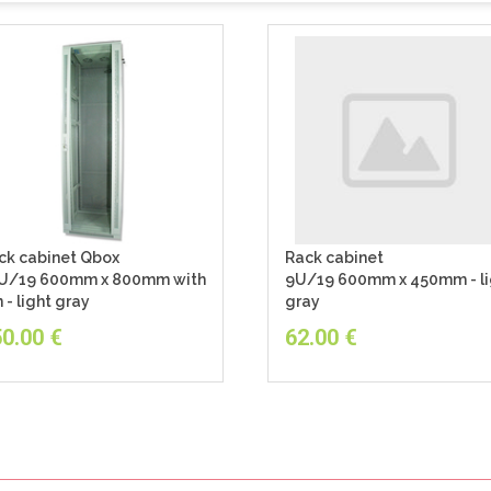
ck cabinet Qbox
Rack cabinet
U/19 600mm x 800mm with
9U/19 600mm x 450mm - li
 - light gray
gray
0.00
€
62.00
€