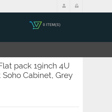
0 ITEM(S)
at pack 19inch 4U
Soho Cabinet, Grey